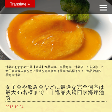
Translate »
池袋のおすすめ中華【公式】逸品火鍋 四季海岸 池袋店
>
未分類
>
女子会や飲み会などに最適な完全個室は最大35名様まで！ | 逸品火鍋四
季海岸池袋
女子会や飲み会などに最適な完全個室は
最大35名様まで！ | 逸品火鍋四季海岸池
袋
2018.10.24