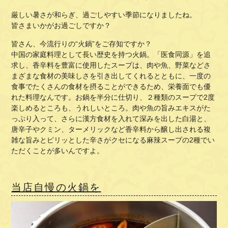
厳しい暑さが和らぎ、過ごしやすい季節になりましたね。
皆さまいかがお過ごしですか？
皆さん、今流行りの“火鍋”をご存知ですか？
中国の家庭料理として長い歴史を持つ火鍋。「医食同源」を追
求し、香辛料を豊富に使用したスープは、肉や魚、野菜などさ
まざまな食材の美味しさを引き出してくれるとともに、一度の
食事でたくさんの食材を摂ることができるため、栄養面でも優
れた料理なんです。お鍋を半分に仕切り、２種類のスープで2度
楽しめるところも、うれしいところ。肉や魚の旨みエキスがた
っぷり入って、さらに漢方食材を入れて深みを出した白湯と、
唐辛子やクミン、ターメリックなど香辛料から醸し出される複
雑な旨みとピリッとした辛さがクセになる麻辣スープの2種でい
ただくことが多いんですよ。
当店自慢の火鍋を