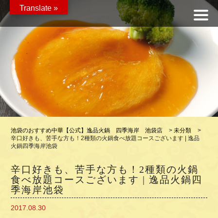
Translate »
池袋のおすすめ中華【公式】逸品火鍋 四季海岸 池袋店
>
未分類
>
辛口好きも、苦手な方も！2種類の火鍋食べ放題コースございます | 逸品
火鍋四季海岸池袋
辛口好きも、苦手な方も！2種類の火鍋
食べ放題コースございます | 逸品火鍋四
季海岸池袋
2017.08.30