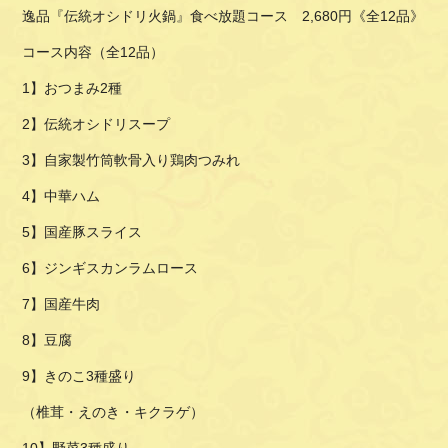
逸品『伝統オシドリ火鍋』食べ放題コース 2,680円《全12品》
コース内容（全12品）
1】おつまみ2種
2】伝統オシドリスープ
3】自家製竹筒軟骨入り鶏肉つみれ
4】中華ハム
5】国産豚スライス
6】ジンギスカンラムロース
7】国産牛肉
8】豆腐
9】きのこ3種盛り
（椎茸・えのき・キクラゲ）
10】野菜3種盛り