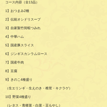
コース内容（全13品）
1】おつまみ2種
2】伝統オシドリスープ
3】自家製竹筒蝦つみれ
4】中華ハム
5】国産豚スライス
6】ジンギスカンラムロース
7】国産牛肉
8】豆腐
9】きのこ4種盛り
（生エリンギ・生えのき・椎茸・キクラゲ）
10】野菜4種盛り
（レタス・青梗菜・白菜・豆もやし）