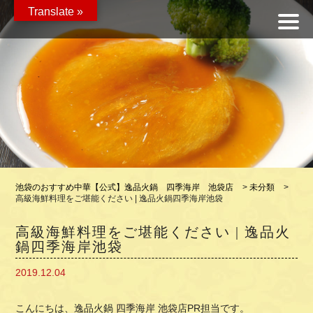
Translate »
池袋のおすすめ中華【公式】逸品火鍋 四季海岸 池袋店
>
未分類
>
高級海鮮料理をご堪能ください | 逸品火鍋四季海岸池袋
高級海鮮料理をご堪能ください | 逸品火
鍋四季海岸池袋
2019.12.04
こんにちは、逸品火鍋 四季海岸 池袋店PR担当です。