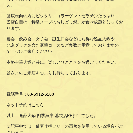
ス。
健康志向の方にピッタリ、コラーゲン・ゼラチンたっぷり
当店自慢の「特製スープのおしどり鍋」が食べ放題となってお
ります。
宴会・飲み会・女子会・誕生日会などにお得な逸品火鍋や
北京ダックを含む豪華コースなど多数ご用意しておりますの
で、ぜひご来店ください。
本格中華火鍋と共に、楽しいひとときをお過ごしください。
皆さまのご来店を心よりお待ちしております。
電話番号：
03-6912-6108
ネット予約は
こちら
以上、逸品火鍋 四季海岸 池袋店PR担当でした。
※記事中では一部著作権フリーの画像を使用している場合がご
ざいます。