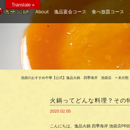
Translate »
About
逸品宴会コース
食べ放題コース
池袋のおすすめ中華【公式】逸品火鍋 四季海岸 池袋店
>
未分類
火鍋ってどんな料理？その特
2020.02.05
こんにちは、逸品火鍋 四季海岸 池袋店PR