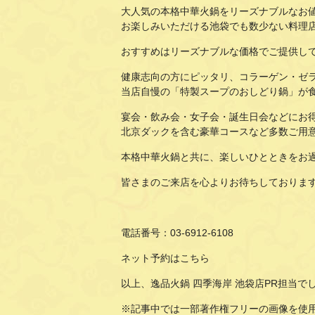
大人気の本格中華火鍋をリーズナブルなお
お楽しみいただける池袋でも数少ない料理
おすすめはリーズナブルな価格でご提供し
健康志向の方にピッタリ、コラーゲン・ゼ
当店自慢の「特製スープのおしどり鍋」が
宴会・飲み会・女子会・誕生日会などにお
北京ダックを含む豪華コースなど多数ご用
本格中華火鍋と共に、楽しいひとときをお
皆さまのご来店を心よりお待ちしておりま
電話番号：
03-6912-6108
ネット予約は
こちら
以上、逸品火鍋 四季海岸 池袋店PR担当で
※記事中では一部著作権フリーの画像を使