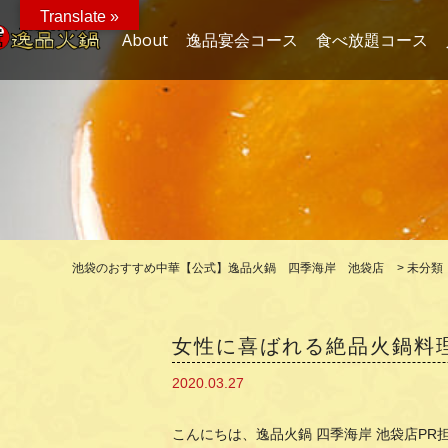
Translate »
About
逸品宴会コース
食べ放題コース
池袋のおすすめ中華【公式】逸品火鍋 四季海岸 池袋店
>
未分類
女性に喜ばれる絶品火鍋料理
2020.03.27
こんにちは、逸品火鍋 四季海岸 池袋店PR