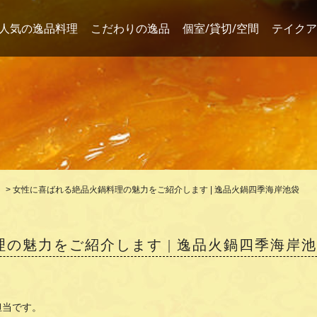
人気の逸品料理
こだわりの逸品
個室/貸切/空間
テイクア
>
女性に喜ばれる絶品火鍋料理の魅力をご紹介します | 逸品火鍋四季海岸池袋
の魅力をご紹介します | 逸品火鍋四季海岸
担当です。