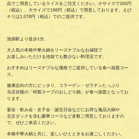
品でご用意しているライスをご注文ください。小サイズで
165
円
（税込）、大サイズで198円（税込）で用意しております。えび
チリは1,078円（税込）でのご提供です。
池袋駅より徒歩1分。
大人気の本格中華火鍋をリーズナブルなお値段で
お楽しみいただける池袋でも数少ない料理店です。
おすすめはリーズナブルな価格でご提供している食べ放題コー
ス。
健康志向の方にピッタリ、コラーゲン・ゼラチンたっぷり
当店自慢の「特製スープのおしどり鍋」が食べ放題となってお
ります。
宴会・飲み会・女子会・誕生日会などにお得な逸品火鍋や
北京ダックを含む豪華コースなど多数ご用意しておりますの
で、ぜひご来店ください。
本格中華火鍋と共に、楽しいひとときをお過ごしください。