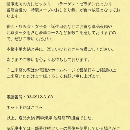
健康志向の方にピッタリ、コラーゲン・ゼラチンたっぷり
当店自慢の「特製スープのおしどり鍋」が食べ放題となってお
ります。
宴会・飲み会・女子会・誕生日会などにお得な逸品火鍋や
北京ダックを含む豪華コースなど多数ご用意しておりますの
で、ぜひご来店ください。
本格中華火鍋と共に、楽しいひとときをお過ごしください。
皆さまのご来店を心よりお待ちしております。
※ご来店の際はお電話かホームページで営業日をご確認の上、
ご来店いただけます様よろしくお願い申し上げます。
電話番号：
03-6912-6108
ネット予約は
こちら
以上、逸品火鍋 四季海岸 池袋店PR担当でした。
※記事中では一部著作権フリーの画像を使用している場合がご