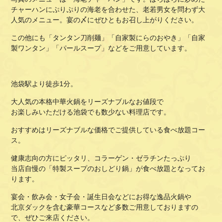
チャーハンにぷりぷりの海老を合わせた、老若男女を問わず大
人気のメニュー。宴の〆にぜひともお召し上がりください。
この他にも「タンタン刀削麺」「自家製にらのおやき」「自家
製ワンタン」「パールスープ」などをご用意しています。
池袋駅より徒歩1分。
大人気の本格中華火鍋をリーズナブルなお値段で
お楽しみいただける池袋でも数少ない料理店です。
おすすめはリーズナブルな価格でご提供している食べ放題コー
ス。
健康志向の方にピッタリ、コラーゲン・ゼラチンたっぷり
当店自慢の「特製スープのおしどり鍋」が食べ放題となってお
ります。
宴会・飲み会・女子会・誕生日会などにお得な逸品火鍋や
北京ダックを含む豪華コースなど多数ご用意しておりますの
で、ぜひご来店ください。