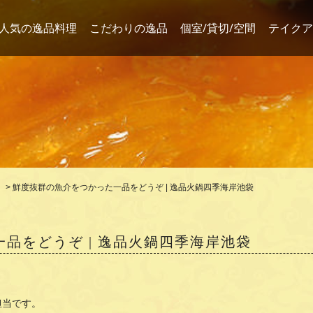
人気の逸品料理
こだわりの逸品
個室/貸切/空間
テイクア
>
鮮度抜群の魚介をつかった一品をどうぞ | 逸品火鍋四季海岸池袋
品をどうぞ | 逸品火鍋四季海岸池袋
担当です。