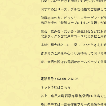
お楽しみいただける池袋でも数少ない料理
おすすめはリーズナブルな価格でご提供し
健康志向の方にピッタリ、コラーゲン・ゼ
当店自慢の「特製スープのおしどり鍋」が
宴会・飲み会・女子会・誕生日会などにお
北京ダックを含む豪華コースなど多数ご用
本格中華火鍋と共に、楽しいひとときをお
皆さまのご来店を心よりお待ちしておりま
※ご来店の際はお電話かホームページで営
電話番号：
03-6912-6108
ネット予約は
こちら
以上、逸品火鍋 四季海岸 池袋店PR担当で
※記事中では一部著作権フリーの画像を使