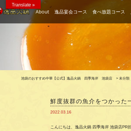
Translate »
About
逸品宴会コース
食べ放題コース
池袋のおすすめ中華【公式】逸品火鍋 四季海岸 池袋店
>
未分類
鮮度抜群の魚介をつかった一
2022.03.16
こんにちは、逸品火鍋 四季海岸 池袋店PR