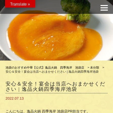
Translate »
池袋のおすすめ中華【公式】逸品火鍋 四季海岸 池袋店
>
未分類
>
安心＆安全！宴会は当店へおまかせください | 逸品火鍋四季海岸池袋
安心＆安全！宴会は当店へおまかせくだ
さい | 逸品火鍋四季海岸池袋
2022.07.13
こんにちは、逸品火鍋 四季海岸 池袋店PR担当です。